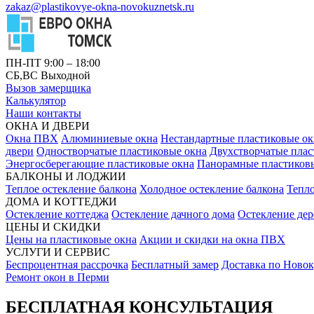
zakaz@plastikovye-okna-novokuznetsk.ru
ПН-ПТ 9:00 – 18:00
СБ,ВС Выходной
Вызов замерщика
Калькулятор
Наши контакты
ОКНА И ДВЕРИ
Окна ПВХ
Алюминиевые окна
Нестандартные пластиковые о
двери
Одностворчатые пластиковые окна
Двухстворчатые плас
Энергосберегающие пластиковые окна
Панорамные пластиков
БАЛКОНЫ И ЛОДЖИИ
Теплое остекление балкона
Холодное остекление балкона
Тепло
ДОМА И КОТТЕДЖИ
Остекление коттеджа
Остекление дачного дома
Остекление дер
ЦЕНЫ И СКИДКИ
Цены на пластиковые окна
Акции и скидки на окна ПВХ
УСЛУГИ И СЕРВИС
Беспроцентная рассрочка
Бесплатный замер
Доставка по Ново
Ремонт окон в Перми
БЕСПЛАТНАЯ КОНСУЛЬТАЦИЯ