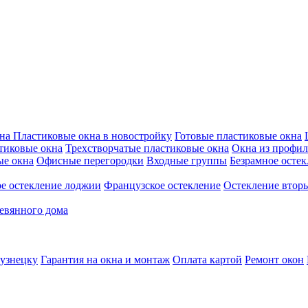
кна
Пластиковые окна в новостройку
Готовые пластиковые окна
тиковые окна
Трехстворчатые пластиковые окна
Окна из профил
ые окна
Офисные перегородки
Входные группы
Безрамное остек
е остекление лоджии
Французское остекление
Остекление втор
евянного дома
кузнецку
Гарантия на окна и монтаж
Оплата картой
Ремонт окон