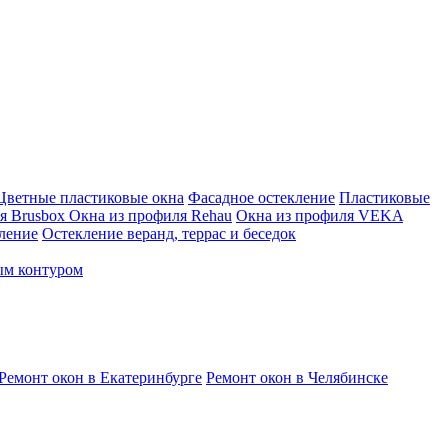
Цветные пластиковые окна
Фасадное остекление
Пластиковые
я Brusbox
Окна из профиля Rehau
Окна из профиля VEKA
ление
Остекление веранд, террас и беседок
ым контуром
Ремонт окон в Екатеринбурге
Ремонт окон в Челябинске