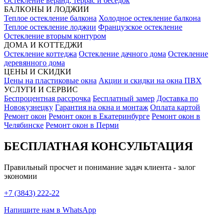
Остекление веранд, террас и беседок
БАЛКОНЫ И ЛОДЖИИ
Теплое остекление балкона
Холодное остекление балкона
Теплое остекление лоджии
Французское остекление
Остекление вторым контуром
ДОМА И КОТТЕДЖИ
Остекление коттеджа
Остекление дачного дома
Остекление
деревянного дома
ЦЕНЫ И СКИДКИ
Цены на пластиковые окна
Акции и скидки на окна ПВХ
УСЛУГИ И СЕРВИС
Беспроцентная рассрочка
Бесплатный замер
Доставка по
Новокузнецку
Гарантия на окна и монтаж
Оплата картой
Ремонт окон
Ремонт окон в Екатеринбурге
Ремонт окон в
Челябинске
Ремонт окон в Перми
БЕСПЛАТНАЯ КОНСУЛЬТАЦИЯ
Правильный просчет и понимание задач клиента - залог
экономии
+7 (3843) 222-22
Напишите нам в WhatsApp