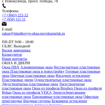
г. Новокузнецк, просп. Победы, 78
Телефоны:
+7 (3843) 222-22
+7 (950) 111-11
E-mail:
zakaz@plastikovye-okna-novokuznetsk.ru
ПН-ПТ 9:00 – 18:00
СБ,ВС Выходной
Вызов замерщика
Калькулятор
Наши контакты
ОКНА И ДВЕРИ
Окна ПВХ
Алюминиевые окна
Нестандартные пластиковые
окна
Пластиковые окна в новостройку
Готовые пластиковые
окна
Цветные пластиковые окна
Фасадное остекление
Пластиковые двери
Одностворчатые пластиковые окна
Двухстворчатые пластиковые окна
Трехстворчатые
пластиковые окна
Окна из профиля Brusbox
Окна из профиля
Rehau
Окна из профиля VEKA
Энергосберегающие
пластиковые окна
Панорамные пластиковые окна
Офисные
перегородки
Входные группы
Безрамное остекление