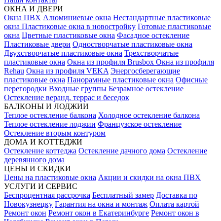
ОКНА И ДВЕРИ
Окна ПВХ
Алюминиевые окна
Нестандартные пластиковые
окна
Пластиковые окна в новостройку
Готовые пластиковые
окна
Цветные пластиковые окна
Фасадное остекление
Пластиковые двери
Одностворчатые пластиковые окна
Двухстворчатые пластиковые окна
Трехстворчатые
пластиковые окна
Окна из профиля Brusbox
Окна из профиля
Rehau
Окна из профиля VEKA
Энергосберегающие
пластиковые окна
Панорамные пластиковые окна
Офисные
перегородки
Входные группы
Безрамное остекление
Остекление веранд, террас и беседок
БАЛКОНЫ И ЛОДЖИИ
Теплое остекление балкона
Холодное остекление балкона
Теплое остекление лоджии
Французское остекление
Остекление вторым контуром
ДОМА И КОТТЕДЖИ
Остекление коттеджа
Остекление дачного дома
Остекление
деревянного дома
ЦЕНЫ И СКИДКИ
Цены на пластиковые окна
Акции и скидки на окна ПВХ
УСЛУГИ И СЕРВИС
Беспроцентная рассрочка
Бесплатный замер
Доставка по
Новокузнецку
Гарантия на окна и монтаж
Оплата картой
Ремонт окон
Ремонт окон в Екатеринбурге
Ремонт окон в