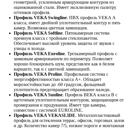
геометрией, усиленным армирующим контуром из
оцинкованной стали. Имеет эксклюзивную палитру
оттенков профиля.
Профиль VEKA Swingline
. ПВХ профиль VEKA А
класса, имеет двойной уплотнительный контур и пять
камер. Возможна цветная ламинация.
Профиль VEKA Softline
. Пятикамерная система
премиум класса с тройным стеклопакетом.
Обеспечивает высокий уровень защиты от звуков с
улицы и холода.
Профиль VEKA Euroline
. Трехкамерный профиль с
замковым армированием по периметру. Позволяет
хорошо блокировать шум, представлен как в белом
варианте, так и с цветной ламинацией.
Профиль VEKA Proline
. Профильная система с
энергоэффективностью класса А+. Обладает
морозостойкостью до -60 градусов, фальцевый
уплотнитель предотвращает образование наледи.
Профиль VEKA Sunline
. Профиль ВЕКА класса В с
щеточным уплотнительным контуром, защищающим от
промерзания и продувания. Имеет три камеры,
совместим с системой EUROLINE.
Профиль VEKA VEKASLIDE
. Металлопластиковый
профиль для остекления террас, офисов, торговых залов
и др. Количество камер 7/5, низкие пороги и монтажная