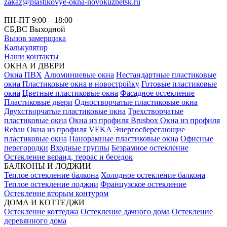
zakaz@plastikovye-okna-novokuznetsk.ru
ПН-ПТ 9:00 – 18:00
СБ,ВС Выходной
Вызов замерщика
Калькулятор
Наши контакты
ОКНА И ДВЕРИ
Окна ПВХ
Алюминиевые окна
Нестандартные пластиковые
окна
Пластиковые окна в новостройку
Готовые пластиковые
окна
Цветные пластиковые окна
Фасадное остекление
Пластиковые двери
Одностворчатые пластиковые окна
Двухстворчатые пластиковые окна
Трехстворчатые
пластиковые окна
Окна из профиля Brusbox
Окна из профиля
Rehau
Окна из профиля VEKA
Энергосберегающие
пластиковые окна
Панорамные пластиковые окна
Офисные
перегородки
Входные группы
Безрамное остекление
Остекление веранд, террас и беседок
БАЛКОНЫ И ЛОДЖИИ
Теплое остекление балкона
Холодное остекление балкона
Теплое остекление лоджии
Французское остекление
Остекление вторым контуром
ДОМА И КОТТЕДЖИ
Остекление коттеджа
Остекление дачного дома
Остекление
деревянного дома