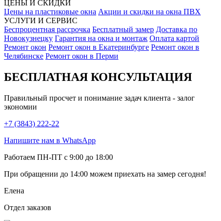
ЦЕНЫ И СКИДКИ
Цены на пластиковые окна
Акции и скидки на окна ПВХ
УСЛУГИ И СЕРВИС
Беспроцентная рассрочка
Бесплатный замер
Доставка по
Новокузнецку
Гарантия на окна и монтаж
Оплата картой
Ремонт окон
Ремонт окон в Екатеринбурге
Ремонт окон в
Челябинске
Ремонт окон в Перми
БЕСПЛАТНАЯ КОНСУЛЬТАЦИЯ
Правильный просчет и понимание задач клиента - залог
экономии
+7 (3843) 222-22
Напишите нам в WhatsApp
Работаем ПН-ПТ с 9:00 до 18:00
При обращении
до 14:00
можем приехать на замер сегодня!
Елена
Отдел заказов